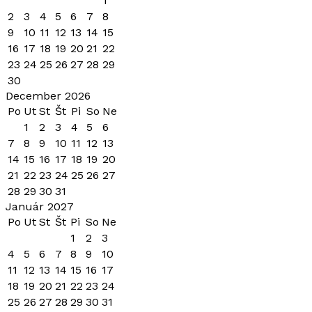
1
2
3
4
5
6
7
8
9
10
11
12
13
14
15
16
17
18
19
20
21
22
23
24
25
26
27
28
29
30
December 2026
Po
Ut
St
Št
Pi
So
Ne
1
2
3
4
5
6
7
8
9
10
11
12
13
14
15
16
17
18
19
20
21
22
23
24
25
26
27
28
29
30
31
Január 2027
Po
Ut
St
Št
Pi
So
Ne
1
2
3
4
5
6
7
8
9
10
11
12
13
14
15
16
17
18
19
20
21
22
23
24
25
26
27
28
29
30
31