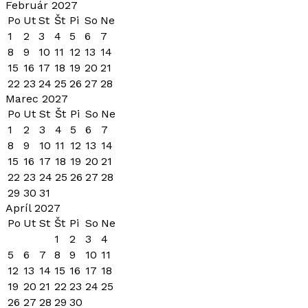
Február 2027
Po
Ut
St
Št
Pi
So
Ne
1
2
3
4
5
6
7
8
9
10
11
12
13
14
15
16
17
18
19
20
21
22
23
24
25
26
27
28
Marec 2027
Po
Ut
St
Št
Pi
So
Ne
1
2
3
4
5
6
7
8
9
10
11
12
13
14
15
16
17
18
19
20
21
22
23
24
25
26
27
28
29
30
31
Apríl 2027
Po
Ut
St
Št
Pi
So
Ne
1
2
3
4
5
6
7
8
9
10
11
12
13
14
15
16
17
18
19
20
21
22
23
24
25
26
27
28
29
30