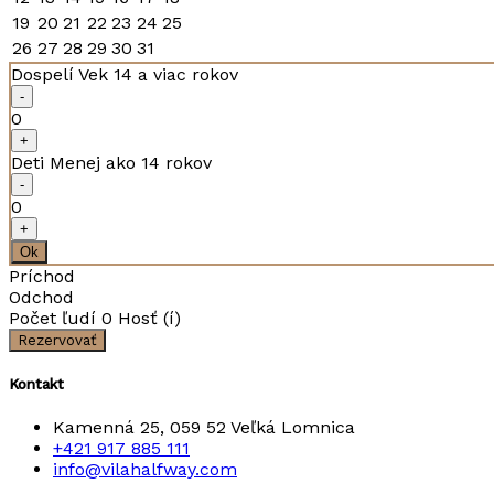
19
20
21
22
23
24
25
26
27
28
29
30
31
Dospelí
Vek 14 a viac rokov
-
0
+
Deti
Menej ako 14 rokov
-
0
+
Ok
Príchod
Odchod
Počet ľudí
0
Hosť (í)
Kontakt
Kamenná 25, 059 52 Veľká Lomnica
+421 917 885 111
info@vilahalfway.com