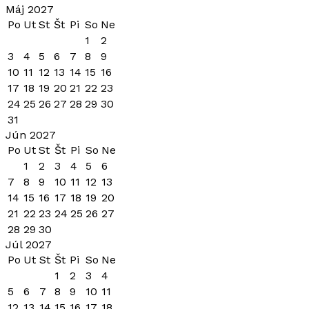
Máj 2027
Po
Ut
St
Št
Pi
So
Ne
1
2
3
4
5
6
7
8
9
10
11
12
13
14
15
16
17
18
19
20
21
22
23
24
25
26
27
28
29
30
31
Jún 2027
Po
Ut
St
Št
Pi
So
Ne
1
2
3
4
5
6
7
8
9
10
11
12
13
14
15
16
17
18
19
20
21
22
23
24
25
26
27
28
29
30
Júl 2027
Po
Ut
St
Št
Pi
So
Ne
1
2
3
4
5
6
7
8
9
10
11
12
13
14
15
16
17
18