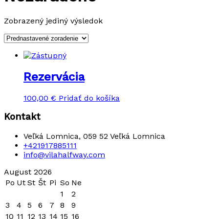
Zobrazený jediný výsledok
Rezervácia
100,00
€
Pridať do košíka
Kontakt
Veľká Lomnica, 059 52 Veľká Lomnica
+421917885111
info@vilahalfway.com
August 2026
Po
Ut
St
Št
Pi
So
Ne
1
2
3
4
5
6
7
8
9
10
11
12
13
14
15
16